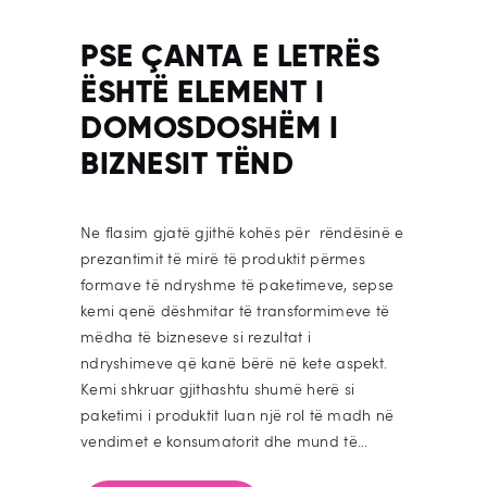
PSE ÇANTA E LETRËS
ËSHTË ELEMENT I
DOMOSDOSHËM I
BIZNESIT TËND
Ne flasim gjatë gjithë kohës për rëndësinë e
prezantimit të mirë të produktit përmes
formave të ndryshme të paketimeve, sepse
kemi qenë dëshmitar të transformimeve të
mëdha të bizneseve si rezultat i
ndryshimeve që kanë bërë në kete aspekt.
Kemi shkruar gjithashtu shumë herë si
paketimi i produktit luan një rol të madh në
vendimet e konsumatorit dhe mund të…