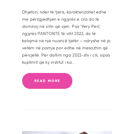
Dhjetori, nder të tjera, karakterizohet edhe
me përzgjedhjen e ngjyrës e cila do të
dominoj në vitin që vjen. Pas ‘Very Peri’,
ngjyrës PANTONTE të vitit 2022, do të
kalojmë në një nuancë tjetër – ndryshe në jo
vetëm në pamje por edhe në mesazhin që
përcjellë. Për dallim nga 2022-shi i cili, sipas
kuptimit që ky institut i ka…
READ MORE