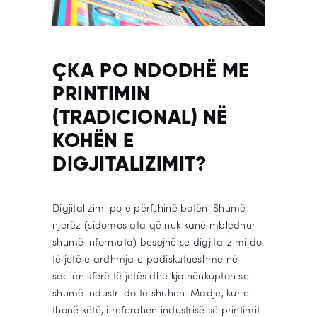
ÇKA PO NDODHË ME
PRINTIMIN
(TRADICIONAL) NË
KOHËN E
DIGJITALIZIMIT?
Digjitalizimi po e përfshinë botën. Shumë
njerëz (sidomos ata që nuk kanë mbledhur
shumë informata) besojnë se digjitalizimi do
të jetë e ardhmja e padiskutueshme në
secilën sferë të jetës dhe kjo nënkupton se
shumë industri do të shuhen. Madje, kur e
thonë këtë, i referohen industrisë së printimit