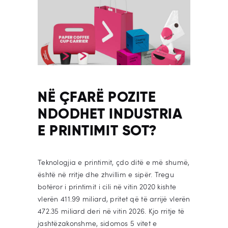
NË ÇFARË POZITE
NDODHET INDUSTRIA
E PRINTIMIT SOT?
Teknologjia e printimit, çdo ditë e më shumë,
është në rritje dhe zhvillim e sipër. Tregu
botëror i printimit i cili në vitin 2020 kishte
vlerën 411.99 miliard, pritet që të arrijë vlerën
472.35 miliard deri në vitin 2026. Kjo rritje të
jashtëzakonshme, sidomos 5 vitet e