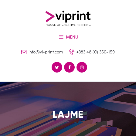
Për Ne
Shërbimet
VIPRINT
Produktet
Leader in innovation
MENU
Makineritë
Lajme
info@vi-print.com
+383 48 (0) 350-159
Kontakti
LAJME