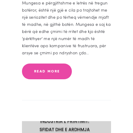
Mungesa e përgjithshme e letrës në tregun
botëror, është një gjë e cila po trajtohet me
një seriozitet dhe po tërheq vëmendje mjaft
të madhe, në gjithë botën. Mungesa e saj ka
bërë që edhe çmimi të rritet dhe kjo është
‘përkthyer’ me një numër të madh të
klientëve apo kompanive të frustruara, për
arsye se çmimi po ndryshon çdo…
READ MORE