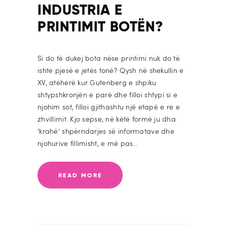
INDUSTRIA E
PRINTIMIT BOTËN?
Si do të dukej bota nëse printimi nuk do të
ishte pjesë e jetës tonë? Qysh në shekullin e
XV, atëherë kur Gutenberg e shpiku
shtypshkronjën e parë dhe filloi shtypi si e
njohim sot, filloi gjithashtu një etapë e re e
zhvillimit. Kjo sepse, në këtë formë ju dha
‘krahë’ shpërndarjes së informatave dhe
njohurive fillimisht, e më pas…
READ MORE