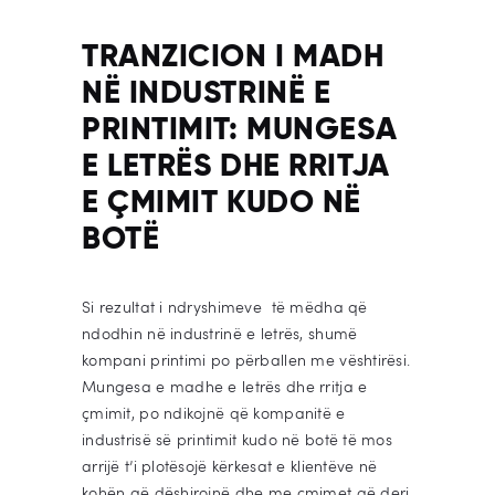
TRANZICION I MADH
NË INDUSTRINË E
PRINTIMIT: MUNGESA
E LETRËS DHE RRITJA
E ÇMIMIT KUDO NË
BOTË
Si rezultat i ndryshimeve të mëdha që
ndodhin në industrinë e letrës, shumë
kompani printimi po përballen me vështirësi.
Mungesa e madhe e letrës dhe rritja e
çmimit, po ndikojnë që kompanitë e
industrisë së printimit kudo në botë të mos
arrijë t’i plotësojë kërkesat e klientëve në
kohën që dëshirojnë dhe me çmimet që deri