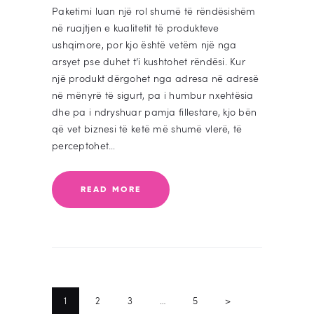
Paketimi luan një rol shumë të rëndësishëm
në ruajtjen e kualitetit të produkteve
ushqimore, por kjo është vetëm një nga
arsyet pse duhet t’i kushtohet rëndësi. Kur
një produkt dërgohet nga adresa në adresë
në mënyrë të sigurt, pa i humbur nxehtësia
dhe pa i ndryshuar pamja fillestare, kjo bën
që vet biznesi të ketë më shumë vlerë, të
perceptohet…
READ MORE
POSTS
NAVIGATION
PAGE
1
PAGE
2
PAGE
3
…
PAGE
5
>