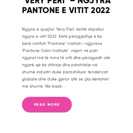
‘VERY PERI’ – NGJYRA
PANTONE E VITIT 2022
Ngjyra e quajtur ‘Very Peri’ është shpallur
ngjyra e vitit 2022. Këtë përzgjedhje e ka
bërë instituti ‘Pantone’. Instituti i ngjyrave
‘Pantone Color Institute’ nxjerr në pah
ngjyrat më të mira të vitit dhe përzgjedh atë
ngjyrë që ka shtrirje dhe përshtatje në
shumë industri duke parashikuar tendencat
globale dhe duke gjetur atë se çka kërkohet
më shumë. Në bazë…
READ MORE