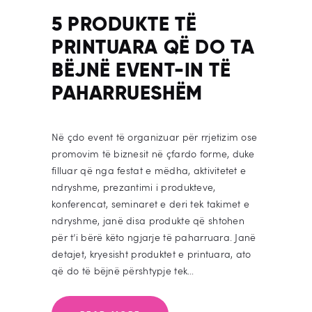
5 PRODUKTE TË
PRINTUARA QË DO TA
BËJNË EVENT-IN TË
PAHARRUESHËM
Në çdo event të organizuar për rrjetizim ose
promovim të biznesit në çfardo forme, duke
filluar që nga festat e mëdha, aktivitetet e
ndryshme, prezantimi i produkteve,
konferencat, seminaret e deri tek takimet e
ndryshme, janë disa produkte që shtohen
për t’i bërë këto ngjarje të paharruara. Janë
detajet, kryesisht produktet e printuara, ato
që do të bëjnë përshtypje tek…