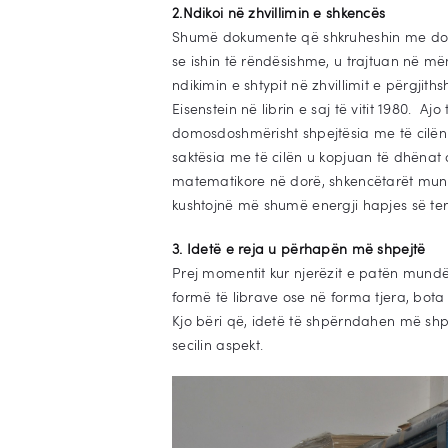
2.Ndikoi në zhvillimin e shkencës
Shumë dokumente që shkruheshin me dorë
se ishin të rëndësishme, u trajtuan në m
ndikimin e shtypit në zhvillimit e përgjit
Eisenstein në librin e saj të vitit 1980. 
domosdoshmërisht shpejtësia me të cilën
saktësia me të cilën u kopjuan të dhënat 
matematikore në dorë, shkencëtarët mund 
kushtojnë më shumë energji hapjes së terr
3. Idetë e reja u përhapën më shpejtë
Prej momentit kur njerëzit e patën mundë
formë të librave ose në forma tjera, bota
Kjo bëri që, idetë të shpërndahen më sh
secilin aspekt.