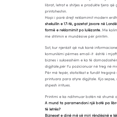
librat, letrat e shitjes e produkte tjera që
printoheshin.
Hapi i parë drejt reklamimit modern erdhi
shekullin e 17-të, gazetat javore në Londë
formë e reklamimit po lulëzonte.
Me kalim
me shtimin e mundësive për printim.
Sot, kur njerëzit që nuk kanë informacio
komunikimi përmes email-it është i mjaftues
biznes i suksesshëm e ka të domosdoshë
digjitale,për t’u pozicionuar në treg në 
Për më tepër, statistikat e fundit tregojn
printuara para atyre digjitale. Kjo sepse
shpesh irritues.
Printimi e ka ndihmuar botën në shumë 
A mund ta paramendoni një botë pa libra
të letrës?
Bizneset e dinë më së miri rëndësinë e k