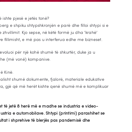
ë ishte pjesë e jetës tonë?
erg e shpiku shtypshkronjën e parë dhe filloi shtypi si e
 e zhvillimit. Kjo sepse, në këtë formë ju dha ‘krahë’
 fillimisht, e më pas u interferua edhe me bizneset.
i evoluoi për një kohë shumë të shkurtër, duke ja u
dhe (më vonë) kompanive.
në Kinë.
ualisht shumë dokumente, fjalorë, materiale edukative
jera, gjë që më herët kishte qenë shumë më e komplikuar
het të jetë 8 herë më e madhe se industria e video-
ustria e automobilave.
Shtypi (printimi) parashihet se
zultat i shprehive të blerjës pas pandemisë dhe