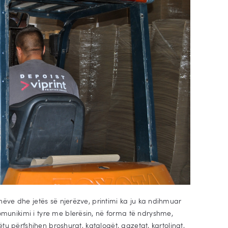
nëve dhe jetës së njerëzve, printimi ka ju ka ndihmuar
munikimi i tyre me blerësin, në forma të ndryshme,
ëtu përfshihen broshurat, katalogët, gazetat, kartolinat,