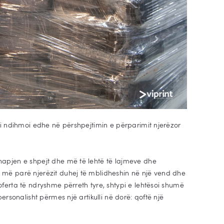
pi ndihmoi edhe në përshpejtimin e përparimit njerëzor
hapjen e shpejt dhe më të lehtë të lajmeve dhe
 më parë njerëzit duhej të mblidheshin në një vend dhe
ferta të ndryshme përreth tyre, shtypi e lehtësoi shumë
ersonalisht përmes një artikulli në dorë: qoftë një