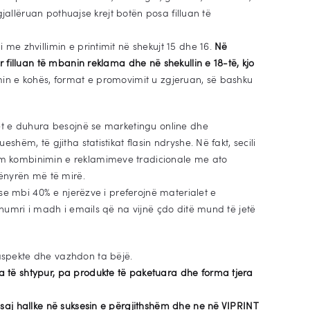
 gjallëruan pothuajse krejt botën posa filluan të
 me zhvillimin e printimit në shekujt 15 dhe 16.
Në
r filluan të mbanin reklama dhe në shekullin e 18-të, kjo
in e kohës, format e promovimit u zgjeruan, së bashku
net e duhura besojnë se marketingu online dhe
hëm, të gjitha statistikat flasin ndryshe. Në fakt, secili
m kombinimin e reklamimeve tradicionale me ato
mënyrën më të mirë.
ë se mbi 40% e njerëzve i preferojnë materialet e
, numri i madh i emails që na vijnë çdo ditë mund të jetë
aspekte dhe vazhdon ta bëjë.
 të shtypur, pa produkte të paketuara dhe forma tjera
ësaj hallke në suksesin e përgjithshëm dhe ne në VIPRINT