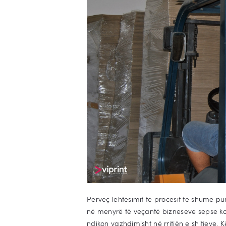
Përveç lehtësimit të procesit të shumë pu
në menyrë të veçantë bizneseve sepse ko
ndikon vazhdimisht në rritjën e shitjeve. K