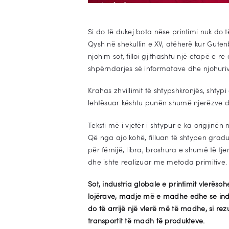
Si do të dukej bota nëse printimi nuk do t
Qysh në shekullin e XV, atëherë kur Gutenb
njohim sot, filloi gjithashtu një etapë e re
shpërndarjes së informatave dhe njohurive
Krahas zhvillimit të shtypshkronjës, shtyp
lehtësuar kështu punën shumë njerëzve 
Teksti më i vjetër i shtypur e ka origjinën 
Që nga ajo kohë, filluan të shtypen grad
për fëmijë, libra, broshura e shumë të t
dhe ishte realizuar me metoda primitive.
Sot, industria globale e printimit vlerëso
lojërave, madje më e madhe edhe se ind
do të arrijë një vlerë më të madhe, si re
transportit të madh të produkteve.