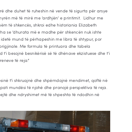
 dhe duhet të ruheshin në vende të sigurta për arsye
ënyrën më të mirë me ‘ardhjën’ e printimit. Lidhur me
hshëm të shkencës, shkroi edhe historiania Elizabeth
Ajo tha se ‘dhurata më e madhe për shkencën nuk ishte
 idetë mund të përhapeshin me libra të shtypur, por
origjinale. Me formula të printuara dhe tabela
t’i besojnë besnikërisë së të dhënave ekzistuese dhe t’i
eneve të reja.”
sinë t’i shkruajnë dhe shpërndajnë mendimet, qoftë në
 pati mundësi të njohë dhe pranojë perspektiva të reja.
pejtë dhe ndryshimet më të shpeshta të ndodhin në