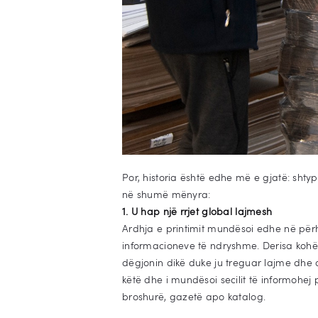
Por, historia është edhe më e gjatë: shty
në shumë mënyra:
1. U hap një rrjet global lajmesh
Ardhja e printimit mundësoi edhe në për
informacioneve të ndryshme. Derisa kohë
dëgjonin dikë duke ju treguar lajme dhe o
këtë dhe i mundësoi secilit të informohej p
broshurë, gazetë apo katalog.