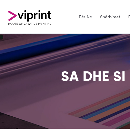
Për Ne
Shërbimet
SA DHE SI