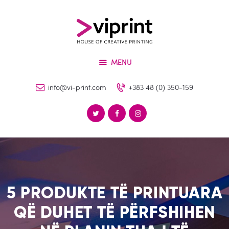
Për Ne
Shërbimet
VIPRINT
Produktet
Leader in innovation
MENU
Makineritë
Lajme
info@vi-print.com
+383 48 (0) 350-159
Kontakti
5 PRODUKTE TË PRINTUARA
QË DUHET TË PËRFSHIHEN