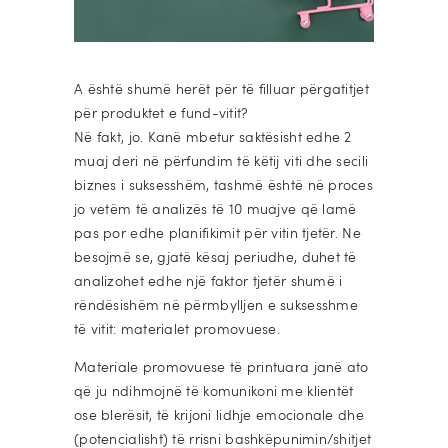
A është shumë herët për të filluar përgatitjet
për produktet e fund-vitit?
Në fakt, jo. Kanë mbetur saktësisht edhe 2
muaj deri në përfundim të këtij viti dhe secili
biznes i suksesshëm, tashmë është në proces
jo vetëm të analizës të 10 muajve që lamë
pas por edhe planifikimit për vitin tjetër. Ne
besojmë se, gjatë kësaj periudhe, duhet të
analizohet edhe një faktor tjetër shumë i
rëndësishëm në përmbylljen e suksesshme
të vitit: materialet promovuese.
Materiale promovuese të printuara janë ato
që ju ndihmojnë të komunikoni me klientët
ose blerësit, të krijoni lidhje emocionale dhe
(potencialisht) të rrisni bashkëpunimin/shitjet