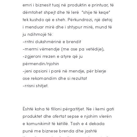
emri i biznesit tuaj në produktin e printuar, të
dëmtohet shpejt dhe të lerë “shije të keqe”
tek kushdo që e sheh. Përkundrazi, një detaj
i menduar mirë dhe i shtypur mirë, mund të
ju ndihmojë të:
-rritni dukshmërinë e brendit
-merrni vëmendje (me ose pa vetëdije),
-zgjeroni rrezen e atyre që ju
përmendin/njohin
-jeni opsioni i parë në mendje, për blerje
ose rekomandim dhe si rezultat
-rrisni shitjet.
Është koha të filloni përgatitjet. Ne i kemi gati
produktet dhe ofertat sepse e njohim vlerën
e komunikimit të këtillë. Tash e 4 dekada
punë me biznese brenda dhe jashtë