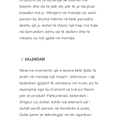
klientin dhe do të jetë aty për të ja rikujtuar
bisedën me ju. Mbajeni në mendje se, secili
person ka shumë takime në këtë periudhë
kështu që ju duhet të shkoni një hap më tutje
në komunikim ashtu që të dalloni dhe të
mbesni sa më gjatë në mendje.
KALENDARI
Nëse në momentin që e lexove këtë fjalë, të
erdhi në mendje një imazh i shëmtuar i një
kalendari gjigant të vendosur në mure, po ta
sqarojmë nga ky moment se nuk po flasim
për at produkt. Përkundrazi, kalendari i
shtypur siç duhet, është një element që i
duhet secilit person në tavolinën e zyrës.
Duke qene se teknologjia na ka ngarkuar