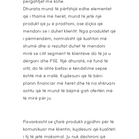
përgatitjet me kohë.
Dhurata mund të përfshijë edhe elementet
që i thamë më herët, mund të jetë një
produkt që ju e prodhoni, ose diçka që
mendoni se i duhet klientit. Nga produktet që
i përmendëm, normalisht që kushton më
shumë dhe si rezultat duhet të mendoni
mirë se cilit segment të klientëve do të ja u
dërgoni dhe PSE. Një dhuratë, në fund të
vitit, do të ishte befasi e këndshme sepse
është më e rrallë. Kujdesuni që të bëni
planin financiar më herët dhe të na shkruani
ashtu që të mund të bëjmë gati ofertën më
të mirë për ju.
Pavarësisht se çfarë produkti zgjidhni për të
komunikuar me klientin, kujdesuni që kualiteti
i tij të jetë maksimal. Ju nuk dëshironi që