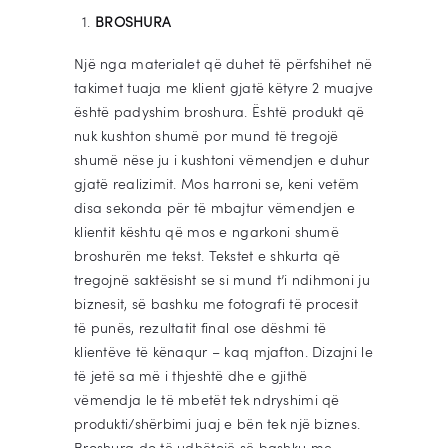
BROSHURA
Një nga materialet që duhet të përfshihet në
takimet tuaja me klient gjatë këtyre 2 muajve
është padyshim broshura. Është produkt që
nuk kushton shumë por mund të tregojë
shumë nëse ju i kushtoni vëmendjen e duhur
gjatë realizimit. Mos harroni se, keni vetëm
disa sekonda për të mbajtur vëmendjen e
klientit kështu që mos e ngarkoni shumë
broshurën me tekst. Tekstet e shkurta që
tregojnë saktësisht se si mund t’i ndihmoni ju
biznesit, së bashku me fotografi të procesit
të punës, rezultatit final ose dëshmi të
klientëve të kënaqur – kaq mjafton. Dizajni le
të jetë sa më i thjeshtë dhe e gjithë
vëmendja le të mbetët tek ndryshimi që
produkti/shërbimi juaj e bën tek një biznes.
Broshura do të udhëtojë së bashku me