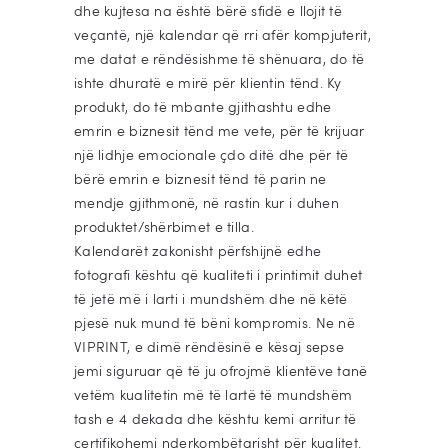
dhe kujtesa na është bërë sfidë e llojit të
veçantë, një kalendar që rri afër kompjuterit,
me datat e rëndësishme të shënuara, do të
ishte dhuratë e mirë për klientin tënd. Ky
produkt, do të mbante gjithashtu edhe
emrin e biznesit tënd me vete, për të krijuar
një lidhje emocionale çdo ditë dhe për të
bërë emrin e biznesit tënd të parin ne
mendje gjithmonë, në rastin kur i duhen
produktet/shërbimet e tilla.
Kalendarët zakonisht përfshijnë edhe
fotografi kështu që kualiteti i printimit duhet
të jetë më i larti i mundshëm dhe në këtë
pjesë nuk mund të bëni kompromis. Ne në
VIPRINT, e dimë rëndësinë e kësaj sepse
jemi siguruar që të ju ofrojmë klientëve tanë
vetëm kualitetin më të lartë të mundshëm
tash e 4 dekada dhe kështu kemi arritur të
certifikohemi nderkombëtarisht për kualitet.