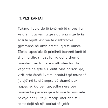
VIZITKARTAT
Takimet tuaja do të jenë më të shpeshta
këta 2 muaj kështu që sigurohuni që të keni
sasi të mjaftueshme të vizitkartave
gjithmonë në ambientet tuaja të punës.
Efektet speciale të printimit tashmë janë të
shumta dhe si rezultat ka edhe shumë
mundësi për ta bërë vizitkartën tuaj të
veçantë në sytë e klientit. Mos harroni që,
vizitkarta është i vetmi produkt që mund të
‘jetojë’ në kuletë sepse zë shumë pak
hapësire. Kjo bën që, edhe nëse për
momentin personi që e takoni të mos ketë
nevojë për ju, të ju mbajë afër dhe të ju
kontaktojë në një periudhë tjetër.