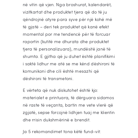
në vitin që vjen. Nga broshurat, kalendarët,
vizitkartat dhe produktet tjera që do të ju
qëndrojnë atyre para syve për një kohë më
të gjatë – deri tek produktet që kanë efekt
momental por me tendencë për të forcuar
raportin (kutitë me dhurata dhe produktet
tjera të personalizuara), mundësitë janë të
shumta. E gjitha që ju duhet është planifikimi
i saktë lidhur me atë se me kënd dëshironi të
komunikoni dhe cili është mesazhi që
dëshironi të transmetoni.
E vërteta që nuk diskutohet është kjo:
materialet e printuara, të dërguara sidomos
në raste të veçanta, bartin me vete vlerë që
zgjatë, sepse forcojnë lidhjen tuaj me klientin
dhe rrisin dukshmërinë e brendit.
Ja 5 rekomandimet tona këtë fund-vit: