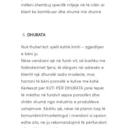
rrëfeni shembuj specifik rritjeje në të cilën ai
klient ka kontribuar dhe shumë më shumë.
DHURATA
Nuk thuhet kot: qielli është limiti – zgjedhjen
e bëni ju.
Nëse vendosni që në fund-vit, së bashku me
falënderimet tjera, të dërgoni në adresën e
klientit një dhuratë sado modeste, mos
harroni të bëni porositë e kutive me kohë.
Kërkesat për KUTI PËR DHURATA janë tepër
të mëdha në fundvit sepse porositën dhe
shitën shumë nga industria e produkteve
ushqimore. Kështu që, nëse në planin tuaj të
komunikimit/marketingut i mendoni si opsion
edhe ato, ne ju rekomandojmë të përfundoni