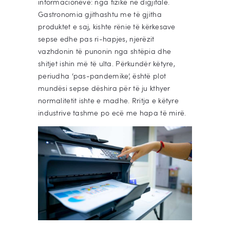
informacioneve: nga fizike në digjitale.
Gastronomia gjithashtu me të gjitha
produktet e saj, kishte rënie të kërkesave
sepse edhe pas ri-hapjes, njerëzit
vazhdonin të punonin nga shtëpia dhe
shitjet ishin më të ulta. Përkundër këtyre,
periudha ‘pas-pandemike’, është plot
mundësi sepse dëshira për të ju kthyer
normalitetit ishte e madhe. Rritja e këtyre
industrive tashme po ecë me hapa të mirë.