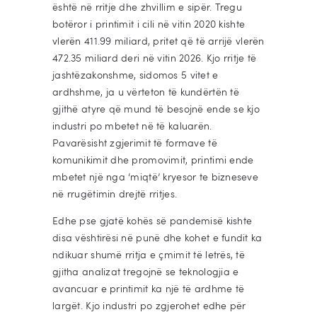
është në rritje dhe zhvillim e sipër. Tregu
botëror i printimit i cili në vitin 2020 kishte
vlerën 411.99 miliard, pritet që të arrijë vlerën
472.35 miliard deri në vitin 2026. Kjo rritje të
jashtëzakonshme, sidomos 5 vitet e
ardhshme, ja u vërteton të kundërtën të
gjithë atyre që mund të besojnë ende se kjo
industri po mbetet në të kaluarën.
Pavarësisht zgjerimit të formave të
komunikimit dhe promovimit, printimi ende
mbetet një nga ‘miqtë’ kryesor te bizneseve
në rrugëtimin drejtë rritjes.
Edhe pse gjatë kohës së pandemisë kishte
disa vështirësi në punë dhe kohet e fundit ka
ndikuar shumë rritja e çmimit të letrës, të
gjitha analizat tregojnë se teknologjia e
avancuar e printimit ka një të ardhme të
largët. Kjo industri po zgjerohet edhe për