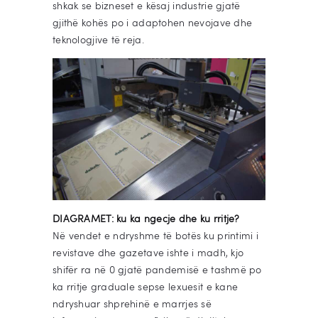
shkak se bizneset e kësaj industrie gjatë
gjithë kohës po i adaptohen nevojave dhe
teknologjive të reja.
DIAGRAMET: ku ka ngecje dhe ku rritje?
Në vendet e ndryshme të botës ku printimi i
revistave dhe gazetave ishte i madh, kjo
shifër ra në 0 gjatë pandemisë e tashmë po
ka rritje graduale sepse lexuesit e kane
ndryshuar shprehinë e marrjes së