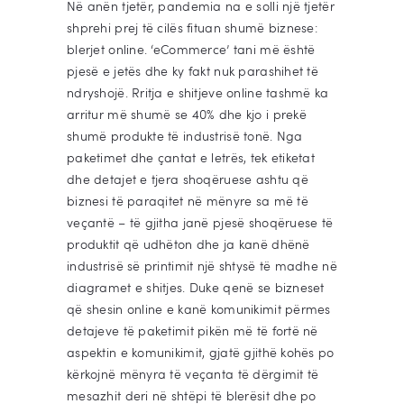
Në anën tjetër, pandemia na e solli një tjetër
shprehi prej të cilës fituan shumë biznese:
blerjet online. ‘eCommerce’ tani më është
pjesë e jetës dhe ky fakt nuk parashihet të
ndryshojë. Rritja e shitjeve online tashmë ka
arritur më shumë se 40% dhe kjo i prekë
shumë produkte të industrisë tonë. Nga
paketimet dhe çantat e letrës, tek etiketat
dhe detajet e tjera shoqëruese ashtu që
biznesi të paraqitet në mënyre sa më të
veçantë – të gjitha janë pjesë shoqëruese të
produktit që udhëton dhe ja kanë dhënë
industrisë së printimit një shtysë të madhe në
diagramet e shitjes. Duke qenë se bizneset
që shesin online e kanë komunikimit përmes
detajeve të paketimit pikën më të fortë në
aspektin e komunikimit, gjatë gjithë kohës po
kërkojnë mënyra të veçanta të dërgimit të
mesazhit deri në shtëpi të blerësit dhe po