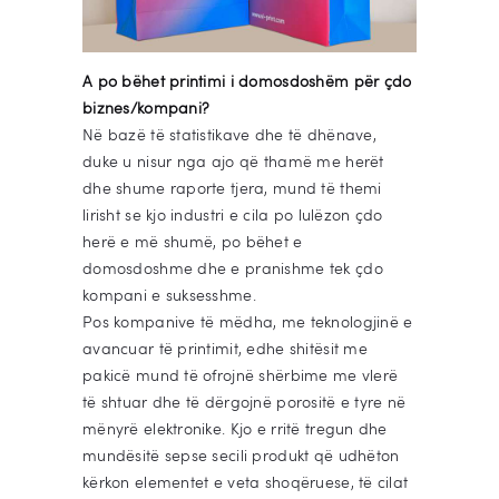
A po bëhet printimi i domosdoshëm për çdo
biznes/kompani?
Në bazë të statistikave dhe të dhënave,
duke u nisur nga ajo që thamë me herët
dhe shume raporte tjera, mund të themi
lirisht se kjo industri e cila po lulëzon çdo
herë e më shumë, po bëhet e
domosdoshme dhe e pranishme tek çdo
kompani e suksesshme.
Pos kompanive të mëdha, me teknologjinë e
avancuar të printimit, edhe shitësit me
pakicë mund të ofrojnë shërbime me vlerë
të shtuar dhe të dërgojnë porositë e tyre në
mënyrë elektronike. Kjo e rritë tregun dhe
mundësitë sepse secili produkt që udhëton
kërkon elementet e veta shoqëruese, të cilat