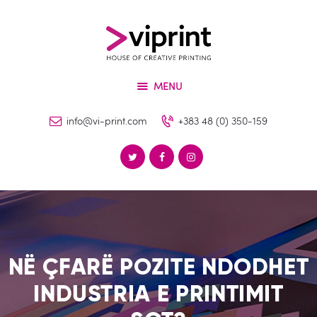
Për Ne
Shërbimet
VIPRINT
Produktet
Leader in innovation
MENU
Makineritë
Lajme
info@vi-print.com
+383 48 (0) 350-159
Kontakti
NË ÇFARË POZITE NDODHET
INDUSTRIA E PRINTIMIT