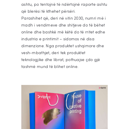
ashtu, po tentojnë të ndërtojnë raporte ashtu
që blerësi të kthehet përsëri.
Parashihet që, deri në vitin 2030, numri më i
madh i vendimeve dhe shitjeve do të bëhet
online dhe bashkë më këtë do të rritet edhe
industria e printimit – sidomos në disa
dimenzione. Nga produktet ushqimore dhe
vesh-mbathjet, deri tek produktet
teknologjike dhe librat, pothuajse çdo gjë
tashmë mund të blihet online.