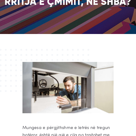
RRITJA E ÇMIMIT, NË SHBA?
Mungesa e përgjithshme e letrës në tregun
botëror, është një gjë e cila po trajtohet me