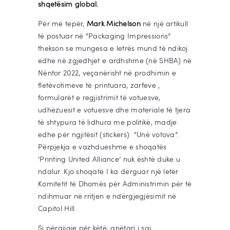
shqetësim global.
Për më tepër,
Mark Michelson
në një artikull
të postuar në “Packaging Impressions”
thekson se mungesa e letrës mund të ndikoj
edhe në zgjedhjet e ardhshme (në SHBA) në
Nëntor 2022, veçanërisht në prodhimin e
fletëvotimeve të printuara, zarfeve ,
formularët e regjistrimit të votuesve,
udhëzuesit e votuesve dhe materiale të tjera
të shtypura të lidhura me politikë, madje
edhe për ngjitësit (stickers) “Unë votova”.
Përpjekja e vazhdueshme e shoqatës
‘Printing United Alliance’ nuk është duke u
ndalur. Kjo shoqatë I ka dërguar një letër
Komitetit të Dhomës për Administrimin për të
ndihmuar në rritjen e ndërgjegjësimit në
Capitol Hill.
Si përgjigje për këtë, anëtari i saj,