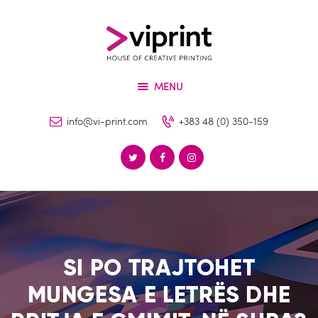
Për Ne
Shërbimet
VIPRINT
Produktet
Leader in innovation
MENU
Makineritë
Lajme
info@vi-print.com
+383 48 (0) 350-159
Kontakti
SI PO TRAJTOHET
MUNGESA E LETRËS DHE