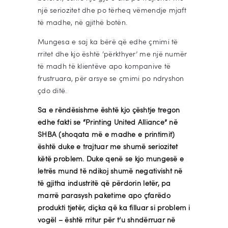
një seriozitet dhe po tërheq vëmendje mjaft
të madhe, në gjithë botën.
Mungesa e saj ka bërë që edhe çmimi të
rritet dhe kjo është ‘përkthyer’ me një numër
të madh të klientëve apo kompanive të
frustruara, për arsye se çmimi po ndryshon
çdo ditë.
Sa e rëndësishme është kjo çështje tregon
edhe fakti se “Printing United Alliance” në
SHBA (shoqata më e madhe e printimit)
është duke e trajtuar me shumë seriozitet
këtë problem. Duke qenë se kjo mungesë e
letrës mund të ndikoj shumë negativisht në
të gjitha industritë që përdorin letër, pa
marrë parasysh paketime apo çfarëdo
produkti tjetër, diçka që ka filluar si problem i
vogël – është rritur për t’u shndërruar në