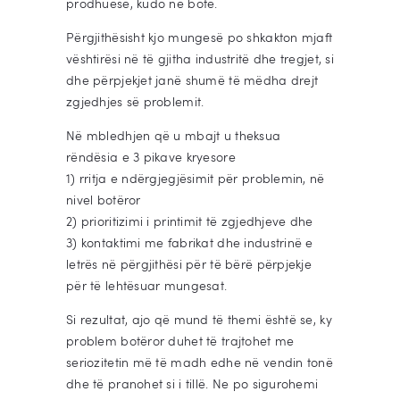
prodhuese, kudo në botë.
Përgjithësisht kjo mungesë po shkakton mjaft
vështirësi në të gjitha industritë dhe tregjet, si
dhe përpjekjet janë shumë të mëdha drejt
zgjedhjes së problemit.
Në mbledhjen që u mbajt u theksua
rëndësia e 3 pikave kryesore
1) rritja e ndërgjegjësimit për problemin, në
nivel botëror
2) prioritizimi i printimit të zgjedhjeve dhe
3) kontaktimi me fabrikat dhe industrinë e
letrës në përgjithësi për të bërë përpjekje
për të lehtësuar mungesat.
Si rezultat, ajo që mund të themi është se, ky
problem botëror duhet të trajtohet me
seriozitetin më të madh edhe në vendin tonë
dhe të pranohet si i tillë. Ne po sigurohemi