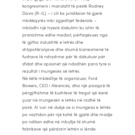
kongresmeni i mandatit të pestë Rodney
Davis (R-IL) – i cili ka juridiksion të gjerë
mbikëqyrës mbi zgjedhjet federale –
mblodhi një tryezë diskutimi ku ishin të
pranishme edhe mediat, përfaqësues nga
të gjitha industritë e letrës dhe
shtypshkronjave dhe shumë biznesmenë të
fushave të ndryshme për të diskutuar për
sfidat dhe opsionet që ndodhën para tyre si
rezultat i mungesës së letrës.
Në këtë mbledhje të organizuar, Ford
Bowers, CEO i Aleancës, dha një pasqyrë të
përgjithshme të kushteve të tregut që kanë
çuar në mungesën e letrës në radhë të
parë. Ai vuri në dukje se si mungesa e letrës
po vazhdon për një kohë të gjatë dhe madje
po ndikon edhe në mbyllje të shumë
fabrikave që përdorin letrën si lënde