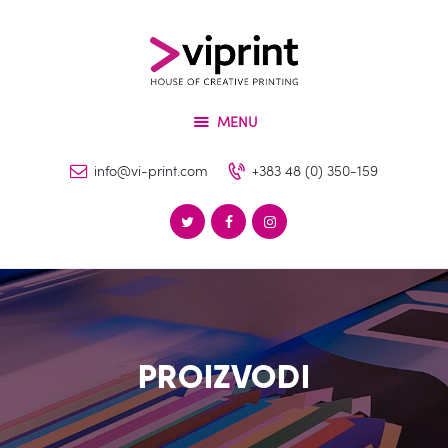
O Nama
Usluge
VIPRINT
Proizvodi
Leader in innovation
MENU
Mašine
Kontakt
info@vi-print.com
+383 48 (0) 350-159
PROIZVODI