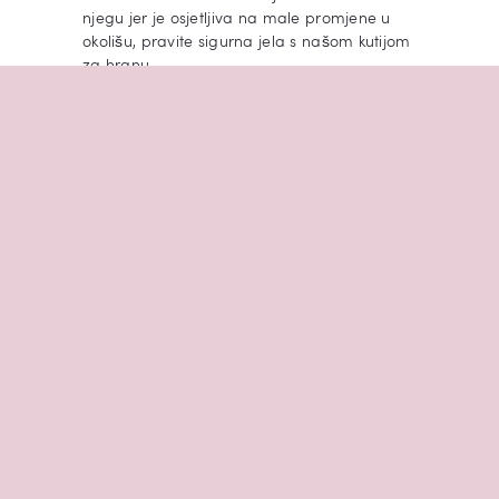
njegu jer je osjetljiva na male promjene u
okolišu, pravite sigurna jela s našom kutijom
za hranu.
Držač za pomfrit
Pogodno za nositi, ambalaža izgleda
atraktivno i održava kvalitetu u isto vrijeme.