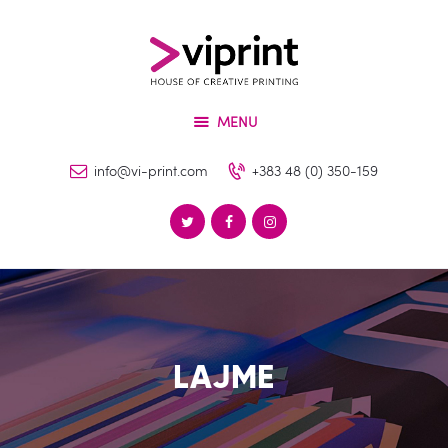
About
Services
VIPRINT
Products
Leader in innovation
MENU
Machinery
Blog
info@vi-print.com
+383 48 (0) 350-159
Contact
LAJME