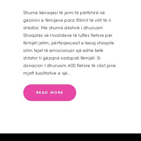
Shumë kënaqesi të jemi të përfshirë në
gëzimin e fëmijeve para fillimit të vitit të ri
shkollor. Me shumë dëshirë i dhuruam
Shoqatës së Invalideve të luftës fletore për
fëmijët jetim, përfaqesuesit e kesaj shoqate
ishin tejet të emocionuar që edhe ketë
shtator ti gëzojnë sadopak fëmijët. Si
donacion I dhuruam 400 fletore të cilat janë
mjaft kualitative e që…
READ MORE