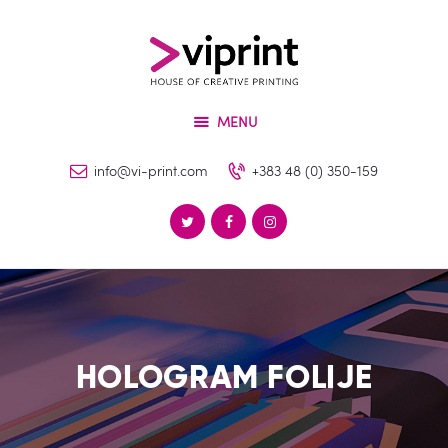
O Nama
Usluge
VIPRINT
Proizvodi
Leader in innovation
MENU
Mašine
Kontakt
info@vi-print.com
+383 48 (0) 350-159
HOLOGRAM FOLIJE