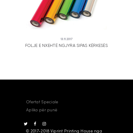
13.11.2017
FOLJE E NXEHTË NGJYRA SIPAS KËRKESËS
Ofertat Speciale
Apliko për punë
© 2017-2018 Viprint Printing House nga