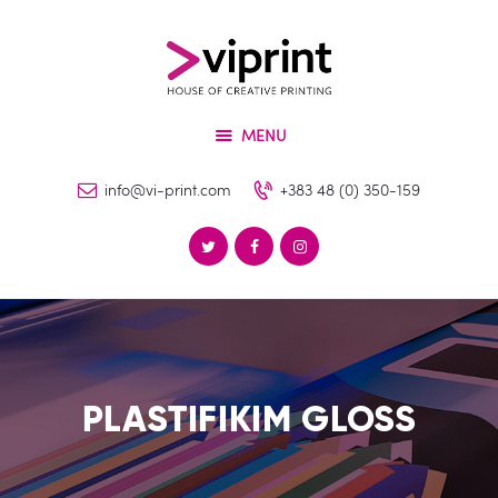
Për Ne
Shërbimet
VIPRINT
Produktet
Leader in innovation
MENU
Makineritë
Lajme
info@vi-print.com
+383 48 (0) 350-159
Kontakti
PLASTIFIKIM GLOSS